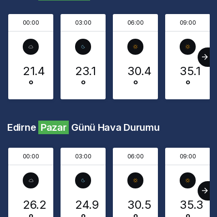
00:00
03:00
06:00
09:00
21.4
23.1
30.4
35.1
°
°
°
°
Edirne
Pazar
Günü Hava Durumu
00:00
03:00
06:00
09:00
26.2
24.9
30.5
35.3