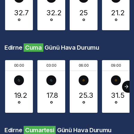
32.7
32.2
25
21.2
°
°
°
°
Edirne
Cuma
Günü Hava Durumu
00:00
03:00
06:00
09:00
19.2
17.8
25.3
31.5
°
°
°
°
Edirne
Cumartesi
Günü Hava Durumu