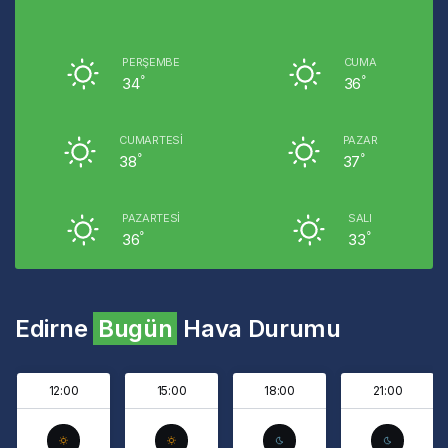
PERŞEMBE
CUMA
°
°
34
36
CUMARTESI
PAZAR
°
°
38
37
PAZARTESI
SALI
°
°
36
33
Edirne
Bugün
Hava Durumu
12:00
15:00
18:00
21:00