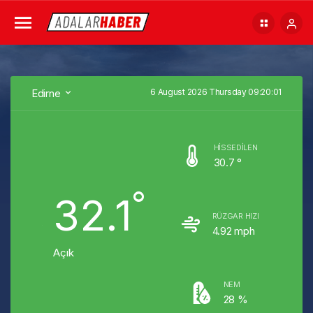
Edirne
6 August 2026 Thursday 09:20:01
HISSEDILEN
30.7 °
°
32.1
RÜZGAR HIZI
4.92 mph
Açık
NEM
28 %