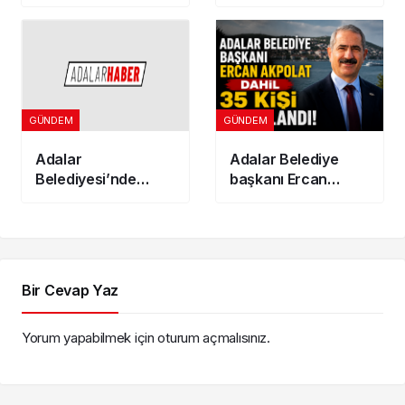
İkinci Adres
Dönümlük
Gösterenler
Jeotermal Sera
İndirimden
Kuruluyor
Yararlanamayacak
GÜNDEM
GÜNDEM
Adalar
Adalar Belediye
Belediyesi’nde
başkanı Ercan
Başkanvekili seçim
Akpolat dahil 35 kişi
tarihi belli oldu
tutuklandı!
Bir Cevap Yaz
Yorum yapabilmek için
oturum açmalısınız
.