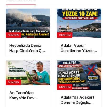
GÜNDEM
GÜNDEM
Heybeliada Deniz
Adalar Vapur
Harp Okulu’nda Çatı
Ücretlerine Yüzde
Yangını: Korkutan
10 Zam! 2026
Alevler!
Güncel Tarife
Açıklandı
GÜNDEM
GÜNDEM
Arı Tarım’dan
Adalar’da Adakart
Konya’da Dev
Dönemi Değişti:
Yatırım! 300