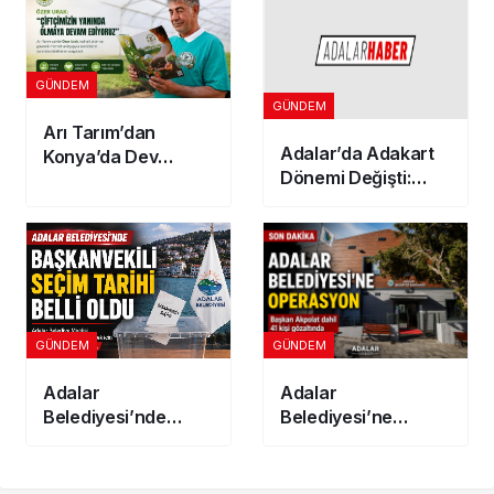
Açıklandı
GÜNDEM
GÜNDEM
Arı Tarım’dan
Adalar’da Adakart
Konya’da Dev
Dönemi Değişti:
Yatırım! 300
İkinci Adres
Dönümlük
Gösterenler
Jeotermal Sera
İndirimden
Kuruluyor
Yararlanamayacak
GÜNDEM
GÜNDEM
Adalar
Adalar
Belediyesi’nde
Belediyesi’ne
Başkanvekili seçim
Operasyon: Başkan
tarihi belli oldu
Akpolat Dahil 41 Kişi
Gözaltında