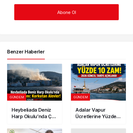
Benzer Haberler
GÜNDEM
GÜNDEM
Heybeliada Deniz
Adalar Vapur
Harp Okulu’nda Çatı
Ücretlerine Yüzde
Yangını: Korkutan
10 Zam! 2026
Alevler!
Güncel Tarife