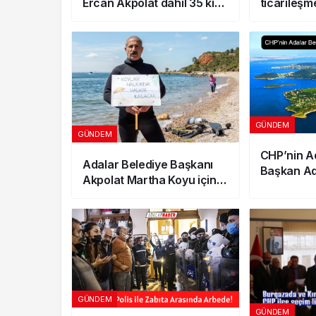
Ercan Akpolat dahil 35 kişi
ticarileşm
tutuklandı!
Akpolat’t
GÜNDEM
GÜNDEM
CHP’nin A
Adalar Belediye Başkanı
Başkan Ada
Akpolat Martha Koyu için
dalış yaptı
GÜNDEM
GÜNDEM