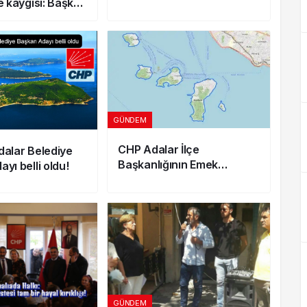
e kaygısı: Başkan
an açıklama
GÜNDEM
CHP Adalar İlçe
dalar Belediye
Başkanlığının Emek
yı belli oldu!
Hırsızlığı Pes Dedirdi!
GÜNDEM