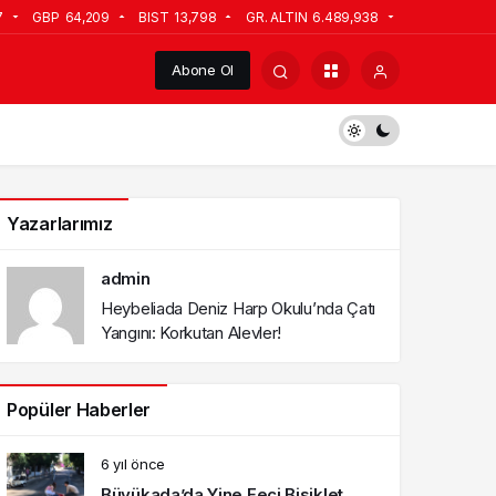
7
GBP
64,209
BIST
13,798
GR. ALTIN
6.489,938
Abone Ol
Yazarlarımız
admin
Heybeliada Deniz Harp Okulu’nda Çatı
Yangını: Korkutan Alevler!
Popüler Haberler
6 yıl önce
Büyükada’da Yine Feci Bisiklet