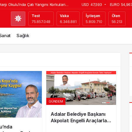
arp Okulu’nda Çatı Yangını: Korkutan
USD
47,593
EURO
54,96
e İstanbul Bakırköy’de Otel Seçimi
Test
Vaka
İyileşen
Ölen
75.857.048
6.346.881
5.809.710
56.213
tlerine Yüzde 10 Zam! 2026 Güncel Tarife
ya’da Dev Yatırım! 300 Dönümlük Jeotermal
 Sanat
Sağlık
Dönemi Değişti: İkinci Adres Gösterenler
anamayacak
GÜNDEM
Adalar Belediye Başkanı
Akpolat: Engelli Araçlarla
u’nda
Korsan Taksi Yapılıyor