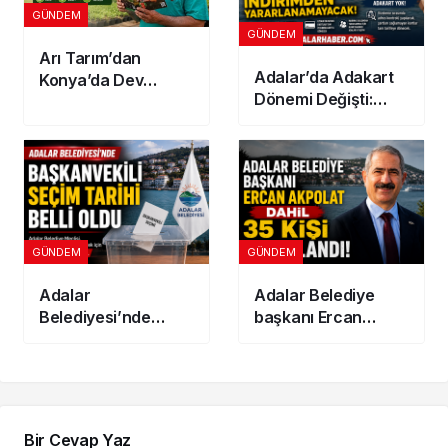
GÜNDEM
GÜNDEM
Arı Tarım’dan
Adalar’da Adakart
Konya’da Dev
Dönemi Değişti:
Yatırım! 300
İkinci Adres
Dönümlük
Gösterenler
Jeotermal Sera
İndirimden
Kuruluyor
Yararlanamayacak
GÜNDEM
GÜNDEM
Adalar
Adalar Belediye
Belediyesi’nde
başkanı Ercan
Başkanvekili seçim
Akpolat dahil 35 kişi
tarihi belli oldu
tutuklandı!
Bir Cevap Yaz