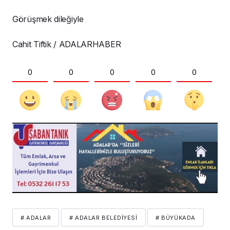
Görüşmek dileğiyle
Cahit Tiftik / ADALARHABER
0
0
0
0
0
# ADALAR
# ADALAR BELEDIYESI
# BÜYÜKADA