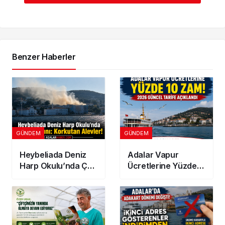
Benzer Haberler
GÜNDEM
GÜNDEM
Heybeliada Deniz
Adalar Vapur
Harp Okulu’nda Çatı
Ücretlerine Yüzde
Yangını: Korkutan
10 Zam! 2026
Alevler!
Güncel Tarife
Açıklandı