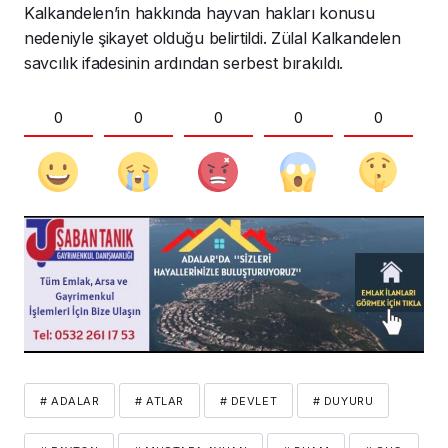
Kalkandelen’in hakkında hayvan hakları konusu
nedeniyle şikayet olduğu belirtildi. Zülal Kalkandelen
savcılık ifadesinin ardından serbest bırakıldı.
0
0
0
0
0
# ADALAR
# ATLAR
# DEVLET
# DUYURU