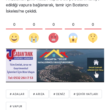
edildiği vapura bağlanarak, tamir için Bostancı
İskelesi’ne çekildi.
0
0
0
0
0
# ADALAR
# ARIZA
# DENIZ
# ŞEHIR HATLARI
# VAPUR