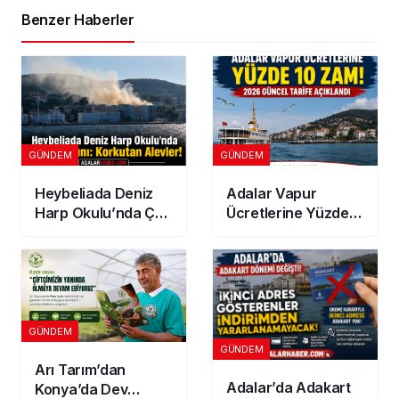
Benzer Haberler
GÜNDEM
GÜNDEM
Heybeliada Deniz
Adalar Vapur
Harp Okulu’nda Çatı
Ücretlerine Yüzde
Yangını: Korkutan
10 Zam! 2026
Alevler!
Güncel Tarife
Açıklandı
GÜNDEM
GÜNDEM
Arı Tarım’dan
Adalar’da Adakart
Konya’da Dev