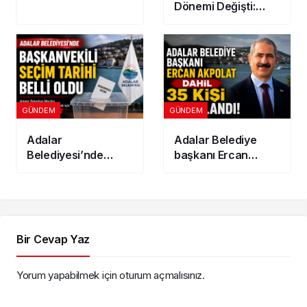
Dönemi Değişti:
Yatırım! 300
İkinci Adres
Dönümlük
Gösterenler
Jeotermal Sera
İndirimden
Kuruluyor
Yararlanamayacak
GÜNDEM
GÜNDEM
Adalar
Adalar Belediye
Belediyesi’nde
başkanı Ercan
Başkanvekili seçim
Akpolat dahil 35 kişi
tarihi belli oldu
tutuklandı!
Bir Cevap Yaz
Yorum yapabilmek için
oturum açmalısınız
.