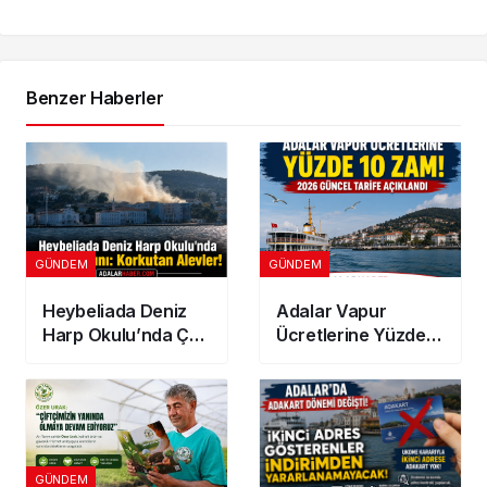
Benzer Haberler
GÜNDEM
GÜNDEM
Heybeliada Deniz
Adalar Vapur
Harp Okulu’nda Çatı
Ücretlerine Yüzde
Yangını: Korkutan
10 Zam! 2026
Alevler!
Güncel Tarife
Açıklandı
GÜNDEM