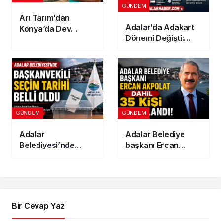
GÜNDEM
Arı Tarım’dan
Adalar’da Adakart
Konya’da Dev
Dönemi Değişti:
Yatırım! 300
İkinci Adres
Dönümlük
Gösterenler
Jeotermal Sera
İndirimden
Kuruluyor
Yararlanamayacak
GÜNDEM
GÜNDEM
Adalar
Adalar Belediye
Belediyesi’nde
başkanı Ercan
Başkanvekili seçim
Akpolat dahil 35 kişi
tarihi belli oldu
tutuklandı!
Bir Cevap Yaz