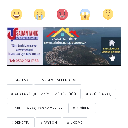
# ADALAR
# ADALAR BELEDIYESI
# ADALAR İLÇE EMNIYET MÜDÜRLÜĞÜ
# AKÜLÜ ARAÇ
# AKÜLÜ ARAÇ YASAK YERLER
# BISIKLET
# DENETIM
# FAYTON
# UKOME