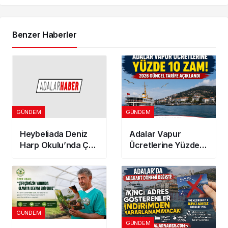
Benzer Haberler
GÜNDEM
GÜNDEM
Heybeliada Deniz
Adalar Vapur
Harp Okulu’nda Çatı
Ücretlerine Yüzde
Yangını: Korkutan
10 Zam! 2026
Alevler!
Güncel Tarife
Açıklandı
GÜNDEM
GÜNDEM