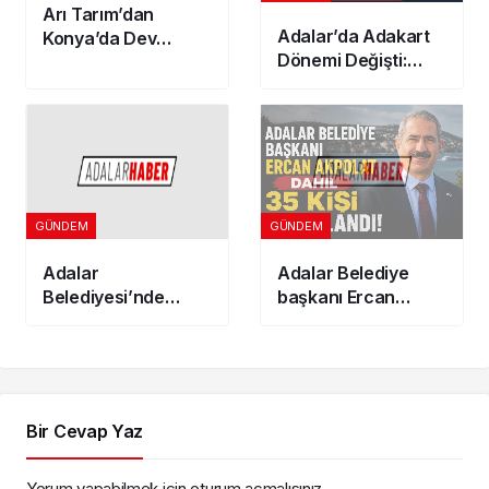
Arı Tarım’dan
Adalar’da Adakart
Konya’da Dev
Dönemi Değişti:
Yatırım! 300
İkinci Adres
Dönümlük
Gösterenler
Jeotermal Sera
İndirimden
Kuruluyor
Yararlanamayacak
GÜNDEM
GÜNDEM
Adalar
Adalar Belediye
Belediyesi’nde
başkanı Ercan
Başkanvekili seçim
Akpolat dahil 35 kişi
tarihi belli oldu
tutuklandı!
Bir Cevap Yaz
Yorum yapabilmek için
oturum açmalısınız
.