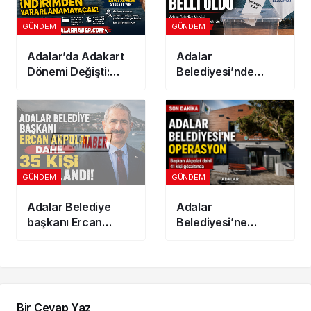
GÜNDEM
GÜNDEM
Adalar’da Adakart
Adalar
Dönemi Değişti:
Belediyesi’nde
İkinci Adres
Başkanvekili seçim
Gösterenler
tarihi belli oldu
İndirimden
Yararlanamayacak
GÜNDEM
GÜNDEM
Adalar Belediye
Adalar
başkanı Ercan
Belediyesi’ne
Akpolat dahil 35 kişi
Operasyon: Başkan
tutuklandı!
Akpolat Dahil 41 Kişi
Gözaltında
Bir Cevap Yaz