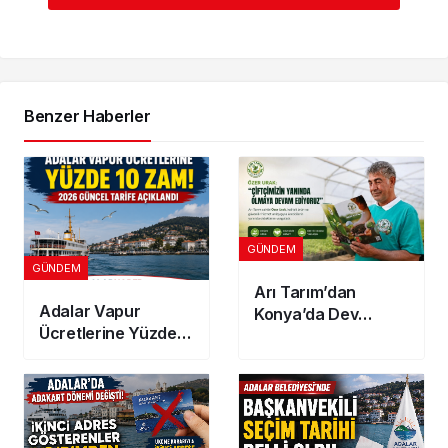
Benzer Haberler
GÜNDEM
GÜNDEM
Arı Tarım’dan
Adalar Vapur
Konya’da Dev
Ücretlerine Yüzde
Yatırım! 300
10 Zam! 2026
Dönümlük
Güncel Tarife
Jeotermal Sera
Açıklandı
Kuruluyor