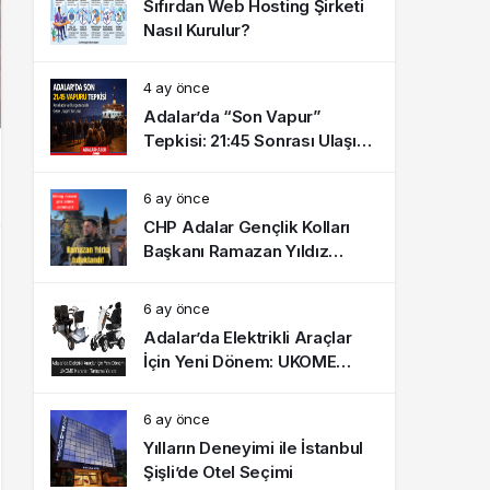
Sıfırdan Web Hosting Şirketi
Nasıl Kurulur?
4 ay önce
Adalar’da “Son Vapur”
Tepkisi: 21:45 Sonrası Ulaşım
Sorunu Gündemde
6 ay önce
CHP Adalar Gençlik Kolları
Başkanı Ramazan Yıldız
tutuklandı!
6 ay önce
Adalar’da Elektrikli Araçlar
İçin Yeni Dönem: UKOME
Kararları Tartışma Yarattı
6 ay önce
Yılların Deneyimi ile İstanbul
Şişli’de Otel Seçimi