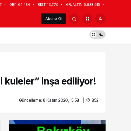
57
GBP
64,434
BIST
13,779
GR. ALTIN
6.638,615
Abone Ol
 kuleler” inşa ediliyor!
Güncelleme:
8 Kasım 2020, 15:58
852