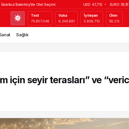
e İstanbul Bakırköy’de Otel Seçimi
USD
47,712
EURO
55,1
tlerine Yüzde 10 Zam! 2026 Güncel Tarife
Test
Vaka
İyileşen
Ölen
75.857.048
6.346.881
5.809.710
56.213
ya’da Dev Yatırım! 300 Dönümlük Jeotermal
Vapur Saatleri 2026 | Güncel Sefer Tarifesi
 Sanat
Sağlık
arp Okulu’nda Çatı Yangını: Korkutan Alevler!
için seyir terasları” ve “verici