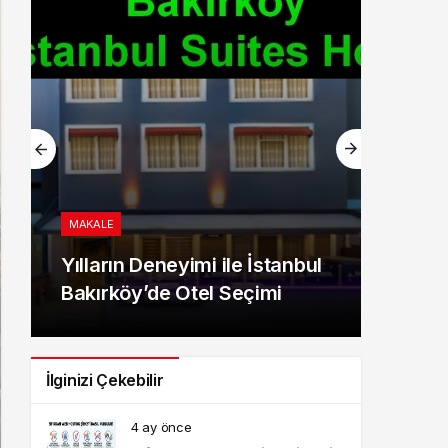
GÜNDEM
Adalar Vapur Ücretlerine
Yüzde 10 Zam! 2026 Güncel
Tarife Açıklandı
İlginizi Çekebilir
4 ay önce