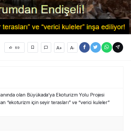
A+
A-
89
anında olan Büyükada’ya Ekoturizm Yolu Projesi
n “ekoturizm için seyir terasları” ve “verici kuleler”