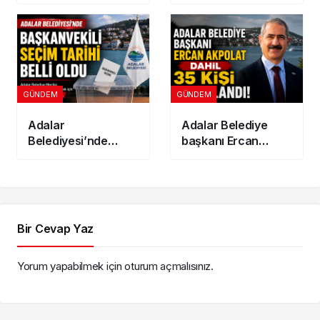
İkinci Adres
Dönümlük
Gösterenler
Jeotermal Sera
İndirimden
Kuruluyor
Yararlanamayacak
GÜNDEM
GÜNDEM
Adalar
Adalar Belediye
Belediyesi’nde
başkanı Ercan
Başkanvekili seçim
Akpolat dahil 35 kişi
tarihi belli oldu
tutuklandı!
Bir Cevap Yaz
Yorum yapabilmek için
oturum açmalısınız
.