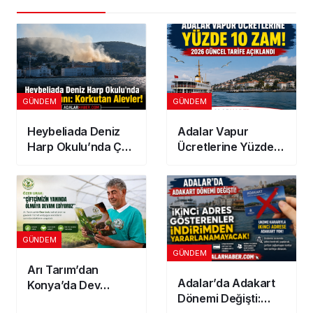
GÜNDEM
GÜNDEM
Heybeliada Deniz
Adalar Vapur
Harp Okulu’nda Çatı
Ücretlerine Yüzde
Yangını: Korkutan
10 Zam! 2026
Alevler!
Güncel Tarife
Açıklandı
GÜNDEM
GÜNDEM
Arı Tarım’dan
Adalar’da Adakart
Konya’da Dev
Dönemi Değişti:
Yatırım! 300