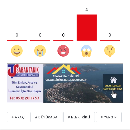
4
0
0
0
0
# ARAÇ
# BÜYÜKADA
# ELEKTRIKLI
# YANGIN