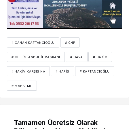
# CANAN KAFTANCIOĞLU
# CHP
# CHP İSTANBUL İL BAŞKANI
# DAVA
# HAKIM
# HAKIM KARŞISINA
# HAPIS
# KAFTANCIOĞLU
# MAHKEME
Tamamen Ücretsiz Olarak