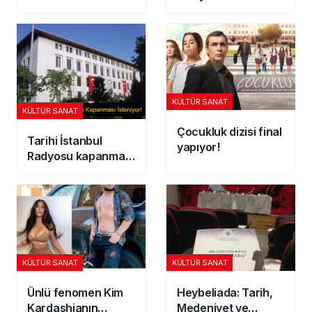
unutmadı: Doodle’lı
Kamyon Dizisi’yle
kutladı
hayat bulacak!
KÜLTÜR SANAT
KÜLTÜR SANAT
Çocukluk dizisi final
Tarihi İstanbul
yapıyor!
Radyosu kapanması
isteniyor
KÜLTÜR SANAT
KÜLTÜR SANAT
Ünlü fenomen Kim
Heybeliada: Tarih,
Kardashianın
Medeniyet ve