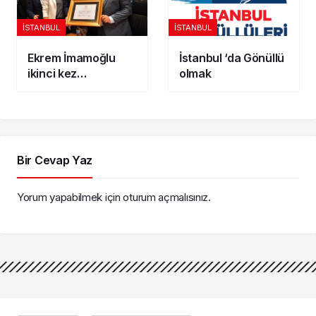
İSTANBUL
İSTANBUL
Ekrem İmamoğlu
İstanbul ‘da Gönüllü
ikinci kez
olmak
mazbatasını aldı
Bir Cevap Yaz
Yorum yapabilmek için
oturum açmalısınız
.