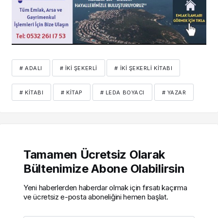
# ADALI
# İKI ŞEKERLI
# İKI ŞEKERLI KITABI
# KITABI
# KITAP
# LEDA BOYACI
# YAZAR
Tamamen Ücretsiz Olarak
Bültenimize Abone Olabilirsin
Yeni haberlerden haberdar olmak için fırsatı kaçırma
ve ücretsiz e-posta aboneliğini hemen başlat.