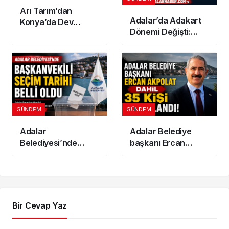
Arı Tarım’dan
Adalar’da Adakart
Konya’da Dev
Dönemi Değişti:
Yatırım! 300
İkinci Adres
Dönümlük
Gösterenler
Jeotermal Sera
İndirimden
Kuruluyor
Yararlanamayacak
GÜNDEM
GÜNDEM
Adalar
Adalar Belediye
Belediyesi’nde
başkanı Ercan
Başkanvekili seçim
Akpolat dahil 35 kişi
tarihi belli oldu
tutuklandı!
Bir Cevap Yaz