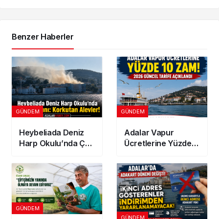
Benzer Haberler
GÜNDEM
GÜNDEM
Heybeliada Deniz
Adalar Vapur
Harp Okulu’nda Çatı
Ücretlerine Yüzde
Yangını: Korkutan
10 Zam! 2026
Alevler!
Güncel Tarife
Açıklandı
GÜNDEM
GÜNDEM