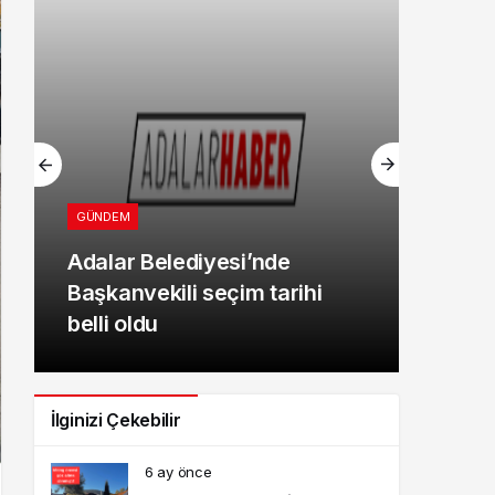
GÜNDEM
Adalar Belediyesi’nde
Başkanvekili seçim tarihi
belli oldu
İlginizi Çekebilir
6 ay önce