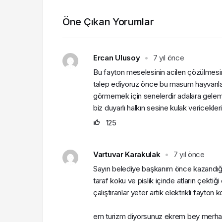
Öne Çıkan Yorumlar
Ercan Ulusoy
•
7 yıl önce
Bu fayton meselesinin acilen çözülmesi
talep ediyoruz önce bu masum hayvanların c
görmemek için senelerdir adalara gelemi
biz duyarlı halkın sesine kulak vericekle
125
Vartuvar Karakulak
•
7 yıl önce
Sayın belediye başkanım önce kazandığını
taraf koku ve pislik içinde atların çektiği
çalıştıranlar yeter artık elektrikli fayton
em turizm diyorsunuz ekrem bey merhametl