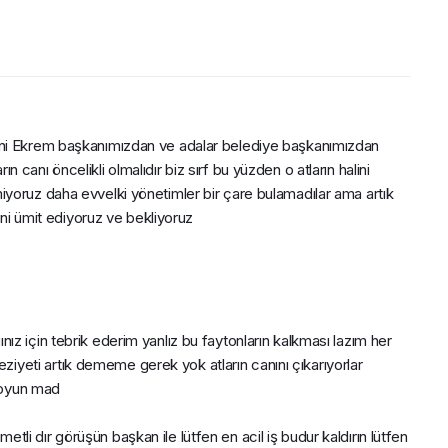
ni Ekrem başkanımızdan ve adalar belediye başkanımızdan 
anı öncelikli olmalıdır biz sırf bu yüzden o atların halini 
yoruz daha evvelki yönetimler bir çare bulamadılar ama artık 
rini ümit ediyoruz ve bekliyoruz
z için tebrik ederim yanlız bu faytonların kalkması lazım her 
 eziyeti artık dememe gerek yok atların canını çıkarıyorlar 
 koyun mad
i dır görüşün başkan ile lütfen en acil iş budur kaldırın lütfen 