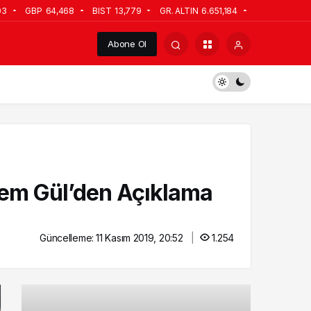
03
GBP
64,468
BIST
13,779
GR. ALTIN
6.651,184
Abone Ol
dem Gül’den Açıklama
Güncelleme:
11 Kasım 2019, 20:52
1.254