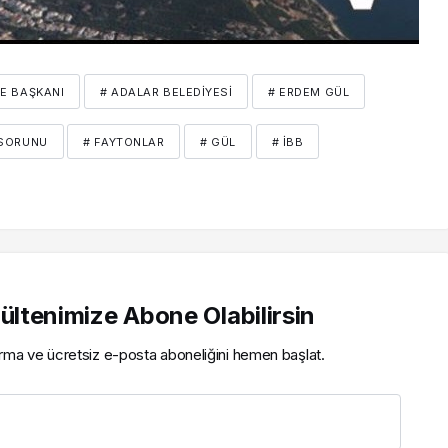
YE BAŞKANI
# ADALAR BELEDIYESI
# ERDEM GÜL
 SORUNU
# FAYTONLAR
# GÜL
# İBB
ltenimize Abone Olabilirsin
ırma ve ücretsiz e-posta aboneliğini hemen başlat.