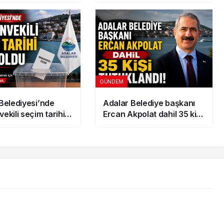
Tarife Açıklandı
GÜNDEM
Belediyesi’nde
Adalar Belediye başkanı
ekili seçim tarihi
Ercan Akpolat dahil 35 kişi
du
tutuklandı!