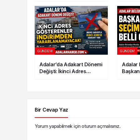
Korkutan Alevler!
Güncel 
GÜNDEM
GÜNDEM
Adalar’da Adakart Dönemi
Adalar 
Değişti: İkinci Adres
Başkanv
Gösterenler İndirimden
belli ol
Yararlanamayacak
Bir Cevap Yaz
Yorum yapabilmek için
oturum açmalısınız
.