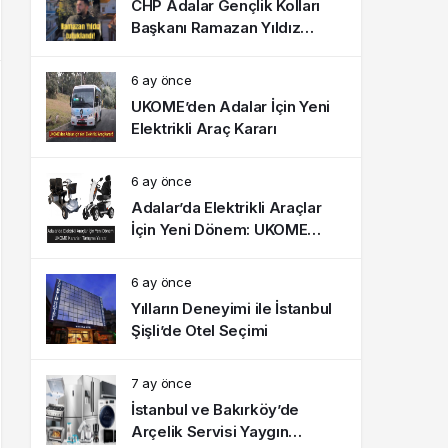
CHP Adalar Gençlik Kolları
Başkanı Ramazan Yıldız
tutuklandı!
6 ay önce
UKOME’den Adalar İçin Yeni
Elektrikli Araç Kararı
6 ay önce
Adalar’da Elektrikli Araçlar
İçin Yeni Dönem: UKOME
Kararları Tartışma Yarattı
6 ay önce
Yılların Deneyimi ile İstanbul
Şişli’de Otel Seçimi
7 ay önce
İstanbul ve Bakırköy’de
Arçelik Servisi Yaygın