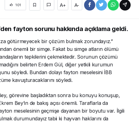
A+
A-
101
’den fayton sorunu hakkında açıklama geldi.
za götürmeyecek bir çözüm bulmak zorundayız.”
sından önemli bir simge. Fakat bu simge atların ölümü
andaşların tepkilerini çekmektedir. Sorunun çözümü
lmadığını belirten Erdem Gül, diğer yetkili kurumun
ğunu söyledi. Bundan dolayı fayton meselesini İBB
özüme kavuşturacaklarını söyledi.
Bey, görevine başladıktan sonra bu konuyu konuşup,
rem Bey’in de bakış açısı önemli. Taraflarla da
yton meselesinin geçmişe dayanan bir boyutu var. İlgili
ulmak durumundayız tabii ki hayvan haklarını da