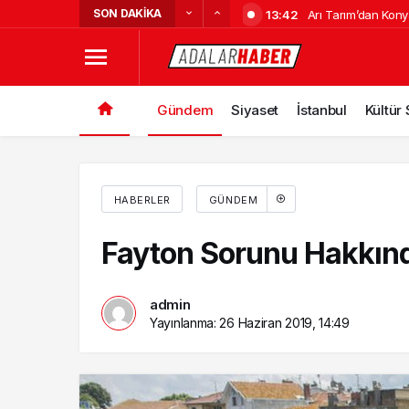
SON DAKIKA
13:42
Arı Tarım’dan Kon
15:37
Adalar’da Adakart 
Sera Kuruluyor
19:50
İndirimden Yararl
Heybeliada Deniz H
11:20
Yılların Deneyimi il
Alevler!
Gündem
Siyaset
İstanbul
Kültür
17:03
Adalar Vapur Ücre
Açıklandı
HABERLER
GÜNDEM
Fayton Sorunu Hakkınd
admin
Yayınlanma:
26 Haziran 2019, 14:49