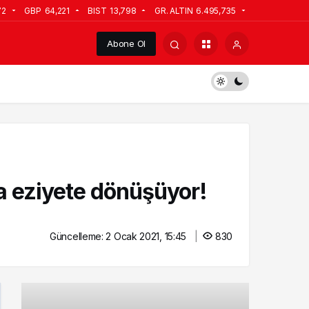
72
GBP
64,221
BIST
13,798
GR. ALTIN
6.495,735
Abone Ol
da eziyete dönüşüyor!
Güncelleme:
2 Ocak 2021, 15:45
830