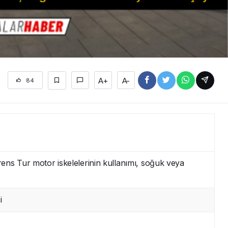
A+
A-
84
ns Tur motor iskelelerinin kullanımı, soğuk veya
i