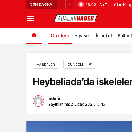
SON DAKIKA
13:42
Arı Tarım’dan Kon
15:37
Adalar’da Adakart 
Sera Kuruluyor
19:50
İndirimden Yararl
Heybeliada Deniz H
11:20
Yılların Deneyimi il
Alevler!
Gündem
Siyaset
İstanbul
Kültür
17:03
Adalar Vapur Ücre
Açıklandı
HABERLER
GÜNDEM
Heybeliada’da iskelele
admin
Yayınlanma:
2 Ocak 2021, 15:45