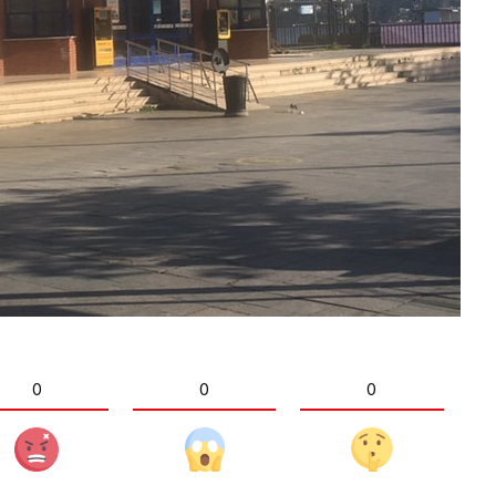
0
0
0