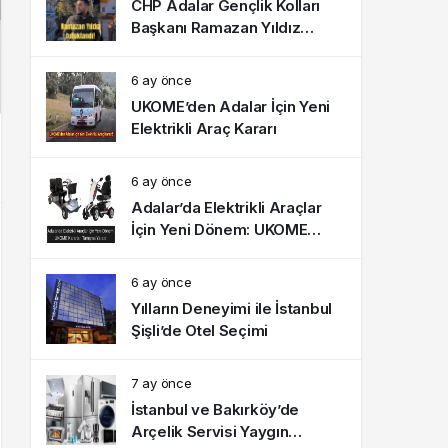
CHP Adalar Gençlik Kolları
Başkanı Ramazan Yıldız
tutuklandı!
6 ay önce
UKOME’den Adalar İçin Yeni
Elektrikli Araç Kararı
6 ay önce
Adalar’da Elektrikli Araçlar
İçin Yeni Dönem: UKOME
Kararları Tartışma Yarattı
6 ay önce
Yılların Deneyimi ile İstanbul
Şişli’de Otel Seçimi
7 ay önce
İstanbul ve Bakırköy’de
Arçelik Servisi Yaygın