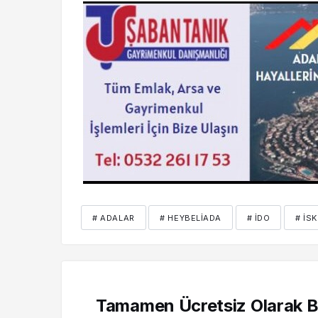
# ADALAR
# HEYBELIADA
# İDO
# IS
Tamamen Ücretsiz Olarak Bü