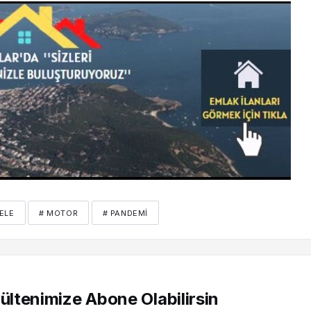
KELE
# MOTOR
# PANDEMI
ltenimize Abone Olabilirsin