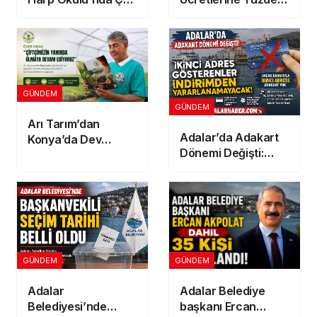
Yangını: Korkutan
10 Zam! 2026
Alevler!
Güncel Tarife
Açıklandı
GÜNDEM
GÜNDEM
Arı Tarım’dan
Adalar’da Adakart
Konya’da Dev
Dönemi Değişti:
Yatırım! 300
İkinci Adres
Dönümlük
Gösterenler
Jeotermal Sera
İndirimden
Kuruluyor
Yararlanamayacak
GÜNDEM
GÜNDEM
Adalar
Adalar Belediye
Belediyesi’nde
başkanı Ercan