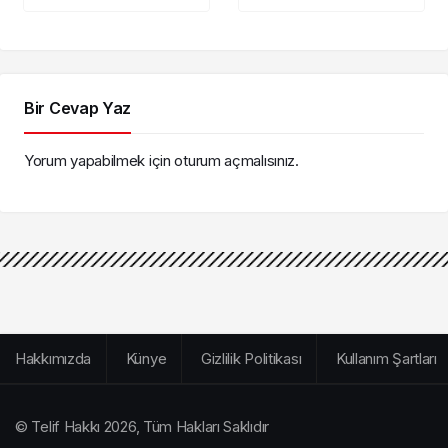
Başkanvekili seçim
Akpolat dahil 35 kişi
tarihi belli oldu
tutuklandı!
Bir Cevap Yaz
Yorum yapabilmek için
oturum açmalısınız
.
Hakkımızda
Künye
Gizlilik Politikası
Kullanım Şartları
© Telif Hakkı 2026, Tüm Hakları Saklıdır