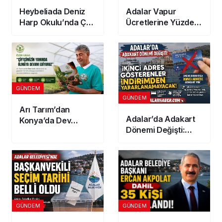
Heybeliada Deniz
Adalar Vapur
Harp Okulu’nda Çatı
Ücretlerine Yüzde
Yangını: Korkutan
10 Zam! 2026
Alevler!
Güncel Tarife
Açıklandı
GÜNDEM
GÜNDEM
Arı Tarım’dan
Adalar’da Adakart
Konya’da Dev
Dönemi Değişti:
Yatırım! 300
İkinci Adres
Dönümlük
Gösterenler
Jeotermal Sera
İndirimden
Kuruluyor
Yararlanamayacak
GÜNDEM
GÜNDEM