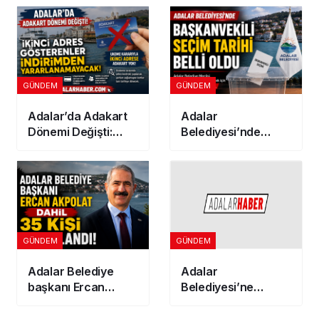
Güncel Tarife
Jeotermal Sera
Açıklandı
Kuruluyor
GÜNDEM
GÜNDEM
Adalar’da Adakart
Adalar
Dönemi Değişti:
Belediyesi’nde
İkinci Adres
Başkanvekili seçim
Gösterenler
tarihi belli oldu
İndirimden
Yararlanamayacak
GÜNDEM
GÜNDEM
Adalar Belediye
Adalar
başkanı Ercan
Belediyesi’ne
Akpolat dahil 35 kişi
Operasyon: Başkan
tutuklandı!
Akpolat Dahil 41 Kişi