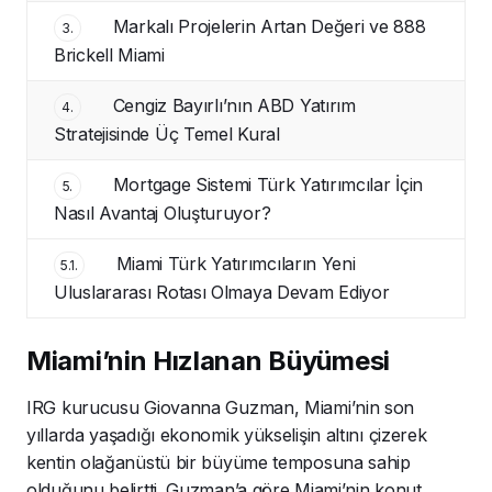
Markalı Projelerin Artan Değeri ve 888
3.
Brickell Miami
Cengiz Bayırlı’nın ABD Yatırım
4.
Stratejisinde Üç Temel Kural
Mortgage Sistemi Türk Yatırımcılar İçin
5.
Nasıl Avantaj Oluşturuyor?
Miami Türk Yatırımcıların Yeni
5.1.
Uluslararası Rotası Olmaya Devam Ediyor
Miami’nin Hızlanan Büyümesi
IRG kurucusu Giovanna Guzman, Miami’nin son
yıllarda yaşadığı ekonomik yükselişin altını çizerek
kentin olağanüstü bir büyüme temposuna sahip
olduğunu belirtti. Guzman’a göre Miami’nin konut