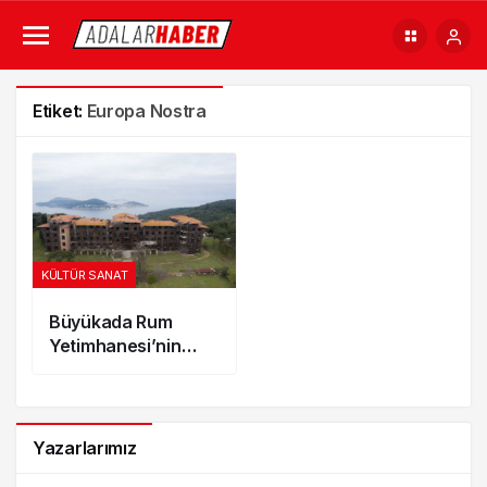
Etiket:
Europa Nostra
KÜLTÜR SANAT
Büyükada Rum
Yetimhanesi’nin
Restorasyonu İçin
40 Milyon Euro
Gerekiyor
Yazarlarımız