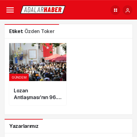
Etiket:
Özden Toker
GÜNDEM
Lozan
Antlaşması’nın 96.
yılı Heybeliada’da
Kutlandı
Yazarlarımız