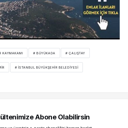
R KAYMAKAMI
# BÜYÜKADA
# ÇALIŞTAY
MIR
# İSTANBUL BÜYÜKŞEHIR BELEDIYESI
ltenimize Abone Olabilirsin