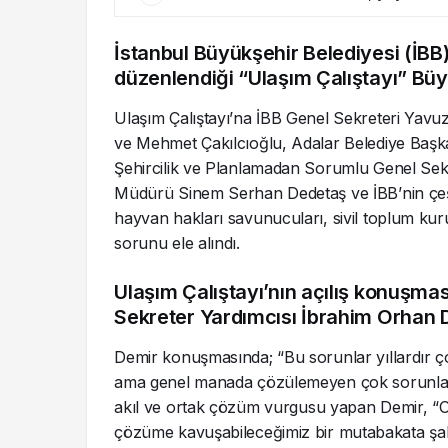
İstanbul Büyükşehir Belediyesi (İBB)
düzenlendiği “Ulaşım Çalıştayı” Büy
Ulaşım Çalıştayı’na İBB Genel Sekreteri Yavu
ve Mehmet Çakılcıoğlu, Adalar Belediye Baş
Şehircilik ve Planlamadan Sorumlu Genel Sekr
Müdürü Sinem Serhan Dedetaş ve İBB’nin çeşitli
hayvan hakları savunucuları, sivil toplum kurulu
sorunu ele alındı.
Ulaşım Çalıştayı’nın açılış konuşm
Sekreter Yardımcısı İbrahim Orhan D
Demir konuşmasında; “Bu sorunlar yıllardır ço
ama genel manada çözülemeyen çok sorunlarım
akıl ve ortak çözüm vurgusu yapan Demir, “Ort
çözüme kavuşabileceğimiz bir mutabakata şa