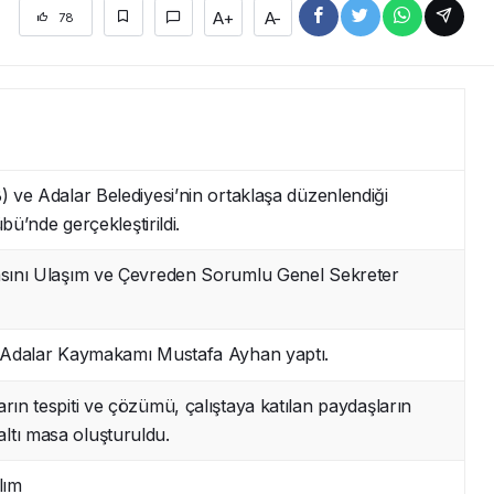
A+
A-
78
) ve Adalar Belediyesi’nin ortaklaşa düzenlendiği
ü’nde gerçekleştirildi.
masını Ulaşım ve Çevreden Sorumlu Genel Sekreter
nı Adalar Kaymakamı Mustafa Ayhan yaptı.
rın tespiti ve çözümü, çalıştaya katılan paydaşların
altı masa oluşturuldu.
lım