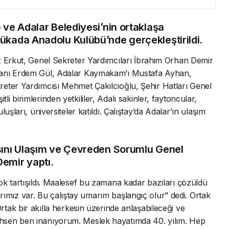
 ve Adalar Belediyesi’nin ortaklaşa
ükada Anadolu Kulübü’nde gerçekleştirildi.
z Erkut, Genel Sekreter Yardımcıları İbrahim Orhan Demir
kanı Erdem Gül, Adalar Kaymakam’ı Mustafa Ayhan,
eter Yardımcısı Mehmet Çakılcıoğlu, Şehir Hatları Genel
 birimlerinden yetkililer, Adalı sakinler, faytoncular,
şları, üniversiteler katıldı. Çalıştay’da Adalar’ın ulaşım
asını Ulaşım ve Çevreden Sorumlu Genel
emir yaptı.
k tartışıldı. Maalesef bu zamana kadar bazıları çözüldü
ız var. Bu çalıştay umarım başlangıç olur” dedi. Ortak
ak bir akılla herkesin üzerinde anlaşabileceği ve
hsen ben inanıyorum. Meslek hayatımda 40. yılım. Hep