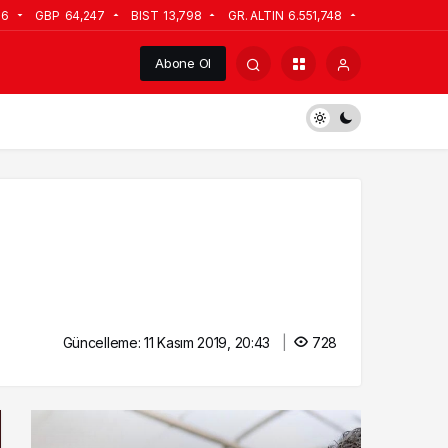
06
GBP
64,247
BIST
13,798
GR. ALTIN
6.551,748
Abone Ol
Güncelleme:
11 Kasım 2019, 20:43
728