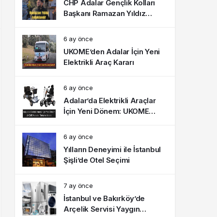
CHP Adalar Gençlik Kolları
Başkanı Ramazan Yıldız
tutuklandı!
6 ay önce
UKOME’den Adalar İçin Yeni
Elektrikli Araç Kararı
6 ay önce
Adalar’da Elektrikli Araçlar
İçin Yeni Dönem: UKOME
Kararları Tartışma Yarattı
6 ay önce
Yılların Deneyimi ile İstanbul
Şişli’de Otel Seçimi
7 ay önce
İstanbul ve Bakırköy’de
Arçelik Servisi Yaygın