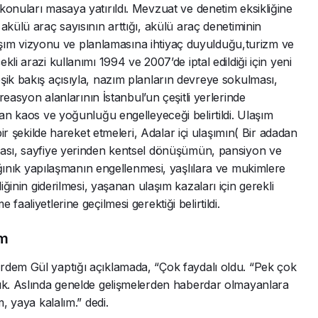
konuları masaya yatırıldı. Mevzuat ve denetim eksikliğine
akülü araç sayısının arttığı, akülü araç denetiminin
 ulaşım vizyonu ve planlamasına ihtiyaç duyulduğu,turizm ve
li arazi kullanımı 1994 ve 2007’de iptal edildiği için yeni
şik bakış açısıyla, nazım planların devreye sokulması,
kreasyon alanlarının İstanbul’un çeşitli yerlerinde
nan kaos ve yoğunluğu engelleyeceği belirtildi. Ulaşım
bir şekilde hareket etmeleri, Adalar içi ulaşımın( Bir adadan
ması, sayfiye yerinden kentsel dönüşümün, pansiyon ve
dağınık yapılaşmanın engellenmesi, yaşlılara ve mukimlere
iğinin giderilmesi, yaşanan ulaşım kazaları için gerekli
aaliyetlerine geçilmesi gerektiği belirtildi.
ım
rdem Gül yaptığı açıklamada, “Çok faydalı oldu. “Pek çok
dık. Aslında genelde gelişmelerden haberdar olmayanlara
, yaya kalalım.” dedi.