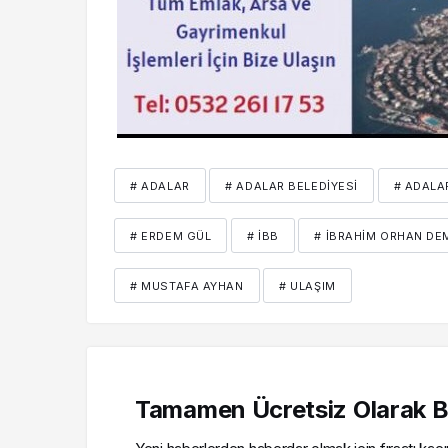
# ADALAR
# ADALAR BELEDIYESI
# ADALA
# ERDEM GÜL
# İBB
# İBRAHIM ORHAN DE
# MUSTAFA AYHAN
# ULAŞIM
Tamamen Ücretsiz Olarak Bü