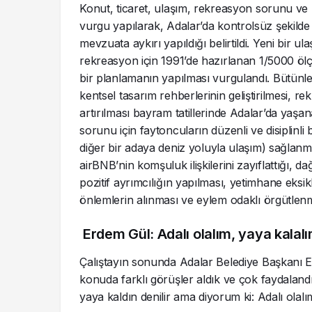
Konut, ticaret, ulaşım, rekreasyon sorunu ve 
vurgu yapılarak, Adalar’da kontrolsüz şekilde 
mevzuata aykırı yapıldığı belirtildi. Yeni bir
rekreasyon için 1991’de hazırlanan 1/5000 ölçek
bir planlamanın yapılması vurgulandı. Bütünle
kentsel tasarım rehberlerinin geliştirilmesi, re
artırılması bayram tatillerinde Adalar’da yaşa
sorunu için faytoncuların düzenli ve disiplinli 
diğer bir adaya deniz yoluyla ulaşım) sağlan
airBNB’nin komşuluk ilişkilerini zayıflattığı, 
pozitif ayrımcılığın yapılması, yetimhane eksikl
önlemlerin alınması ve eylem odaklı örgütlenme f
Erdem Gül: Adalı olalım, yaya kalal
Çalıştayın sonunda Adalar Belediye Başkanı E
konuda farklı görüşler aldık ve çok faydalan
yaya kaldın denilir ama diyorum ki: Adalı olalım