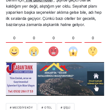
kaldığım yer değil, alıştığım yer oldu. Seyahat planı
yaparken başka seçenekler aklıma gelse bile, adı hep
ilk sıralarda geçiyor. Çünkü bazı oteller bir gecelik,
bazılarıysa zamanla alışkanlık haline geliyor.
0
0
0
0
0
# MECIDIYEKÖY
# OTEL
# ŞIŞLI