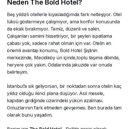
Neden The Bold Hotel?
Beş yıldızlı otellerle kıyasladığımda fark netleşiyor. Otel
lüksü göstermeye çalışmıyor, ama konfor konusunda
da eksik bırakmıyor. Temiz, düzenli ve sakin.
Çalışanları samimi hissetiriyor, bir şeyleri ispatlama
çabası yok, sadece rahat olman için var. Otelin en
önemli avantajı konumu, Bold Hotel Şişlinin
merkezinde, Mecidiköy ün içinde,toplu taşıma dibinde,
heryere çok yakın. Odalarında jakuzide var onuda
belirteyim.
İstanbul’a sık geliyorsan, bir noktadan sonra otelin kaç
yıldız olduğu ikinci plana düşüyor. Asıl mesele,
kapıdan girdiğinde üzerindeki yükün azalması.
Omuzlarının fark etmeden gevşemesi. Ben burada tam
olarak bunu yaşadım.
Benim için
The Bold Hotel
, Şişli’de geçici olarak