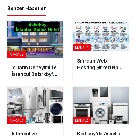
Benzer Haberler
MAKALE
MAKALE
Sıfırdan Web
Hosting Şirketi Nasıl
Yılların Deneyimi ile
Kurulur?
İstanbul Bakırköy’de
Otel Seçimi
MAKALE
MAKALE
İstanbul ve
Kadıköy’de Arçelik