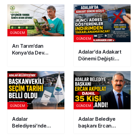
Alevler!
Güncel Tarife
Açıklandı
GÜNDEM
GÜNDEM
Arı Tarım’dan
Adalar’da Adakart
Konya’da Dev
Dönemi Değişti:
Yatırım! 300
İkinci Adres
Dönümlük
Gösterenler
Jeotermal Sera
İndirimden
Kuruluyor
Yararlanamayacak
GÜNDEM
GÜNDEM
Adalar
Adalar Belediye
Belediyesi’nde
başkanı Ercan
Başkanvekili seçim
Akpolat dahil 35 kişi