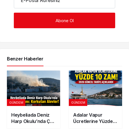
E-Posta Adresiniz
Benzer Haberler
GÜNDEM
GÜNDEM
Heybeliada Deniz
Adalar Vapur
Harp Okulu’nda Çatı
Ücretlerine Yüzde
Yangını: Korkutan
10 Zam! 2026