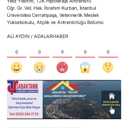
Yeliz Yıldırım, TJK Hipoterapi Antrenörü
Öğr. Gr. Vet. Hek. İbrahim Kurban, İstanbul
Üniversitesi Cerrahpaşa, Veterinerlik Meslek
Yüksekokulu, Atçılık ve Antrenörlüğü Bölümü
ALİ AYDIN / ADALARHABER
0
0
0
0
0