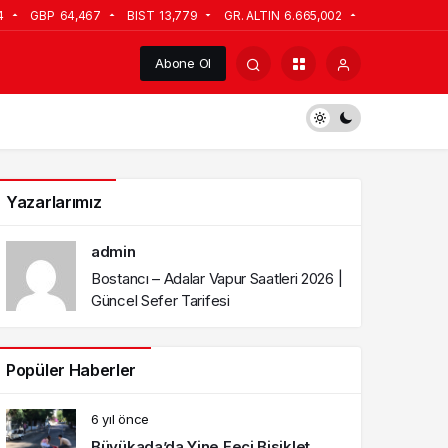
4
GBP
64,467
BIST
13,779
GR. ALTIN
6.665,002
Abone Ol
Yazarlarımız
admin
Bostancı – Adalar Vapur Saatleri 2026 |
Güncel Sefer Tarifesi
Popüler Haberler
6 yıl önce
Büyükada’da Yine Feci Bisiklet