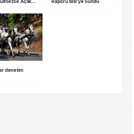
ülmezse Açlık
Raporu İBB’ye Sundu
aşlayacağız!
ar denetim