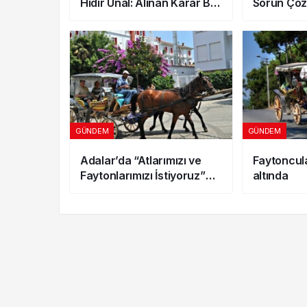
Hıdır Ünal: Alınan Karar Bizi
Sorun Çöz
Tatmin Etmedi
Grevine B
GÜNDEM
GÜNDEM
Adalar’da “Atlarımızı ve
Faytoncul
Faytonlarımızı İstiyoruz”
altında
Paneli