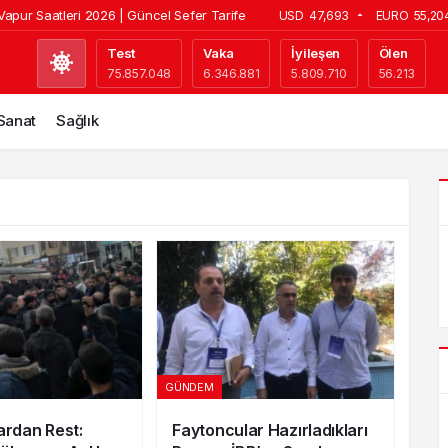
Vapur Saatleri 2026 | Güncel Sefer Tarifesi
USD
47,693
EURO
55,20
arp Okulu’nda Çatı Yangını: Korkutan
Test
Vaka
İyileşen
Ölen
75.857.048
6.346.881
5.809.710
56.213
e İstanbul Bakırköy’de Otel Seçimi
tlerine Yüzde 10 Zam! 2026 Güncel Tarife
 Sanat
Sağlık
ya’da Dev Yatırım! 300 Dönümlük Jeotermal
GÜNDEM
ardan Rest:
Faytoncular Hazırladıkları