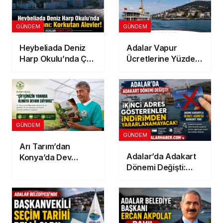
GÜNDEM
GÜNDEM
Heybeliada Deniz
Adalar Vapur
Harp Okulu’nda Çatı
Ücretlerine Yüzde
Yangını: Korkutan
10 Zam! 2026
Alevler!
Güncel Tarife
Açıklandı
GÜNDEM
GÜNDEM
Arı Tarım’dan
Adalar’da Adakart
Konya’da Dev
Dönemi Değişti:
Yatırım! 300
İkinci Adres
Dönümlük
Gösterenler
Jeotermal Sera
İndirimden
Kuruluyor
Yararlanamayacak