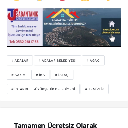
# ADALAR
# ADALAR BELEDIYESI
# AĞAÇ
# BAKIM
# İBB
# İSTAÇ
# İSTANBUL BÜYÜKŞEHIR BELEDIYESI
# TEMIZLIK
Tamamen Ücretsiz Olarak