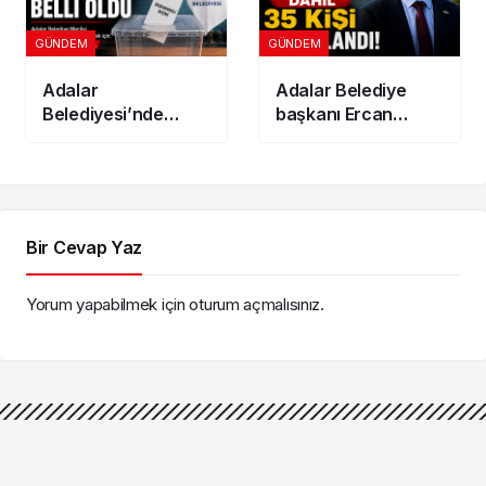
GÜNDEM
GÜNDEM
Adalar
Adalar Belediye
Belediyesi’nde
başkanı Ercan
Başkanvekili seçim
Akpolat dahil 35 kişi
tarihi belli oldu
tutuklandı!
Bir Cevap Yaz
Yorum yapabilmek için
oturum açmalısınız
.