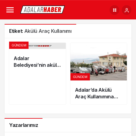
Etiket:
Akülü Araç Kullanımı
GÜNDEM
Adalar
Belediyesi’nin akülü
araç ve bisiklet
GÜNDEM
ruhsat verme yetkisi
iptal edildi
Adalar’da Akülü
Araç Kullanımına
Kısıtlama Getirildi
Yazarlarımız