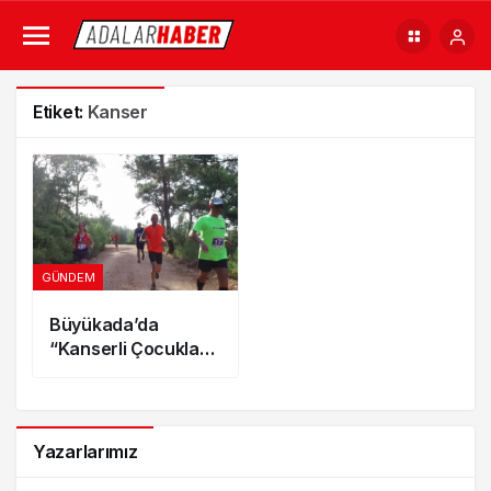
Etiket:
Kanser
GÜNDEM
Büyükada’da
“Kanserli Çocuklara
Umut Olmak İçin”
Haydi Koşmaya
Yazarlarımız