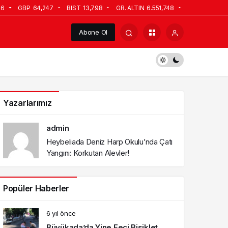
06
GBP
64,247
BIST
13,798
GR. ALTIN
6.551,748
Abone Ol
Yazarlarımız
admin
Heybeliada Deniz Harp Okulu’nda Çatı
Yangını: Korkutan Alevler!
Popüler Haberler
6 yıl önce
Büyükada’da Yine Feci Bisiklet