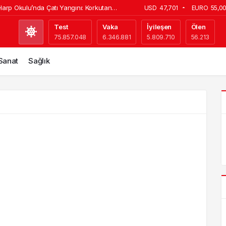
arp Okulu’nda Çatı Yangını: Korkutan
USD
47,701
EURO
55,0
e İstanbul Bakırköy’de Otel Seçimi
Test
Vaka
İyileşen
Ölen
75.857.048
6.346.881
5.809.710
56.213
tlerine Yüzde 10 Zam! 2026 Güncel Tarife
ya’da Dev Yatırım! 300 Dönümlük Jeotermal
 Sanat
Sağlık
Dönemi Değişti: İkinci Adres Gösterenler
anamayacak