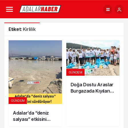
Etiket:
Kirlilik
GÜNDEM
Doğa Dostu Araslar
Burgazada Kıyılarını
Atıklardan Kurtardı
GÜNDEM
Adalar’da “deniz
salyası” etkisini
sürdürüyor