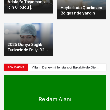
Adalar’a Taşınmanız
İçin 6 İpucu |
Heybeliada Çamlimanı
Kusursuz Nakliye
Bölgesinde yangın
Nasıl Olur
2025 Dünya Sağlık
Turizminde En İyi B2B
Siteleri ve Platformları
Yılların Deneyimi ile İstanbul Bakırköy’de Otel
SON DAKIKA
Seçimi
Adalar Vapur Ücretlerine Yüzde 10 Zam! 2026
Güncel Tarife Açıklandı
Arı Tarım’dan Konya’da Dev Yatırım! 300 Dönümlük
Jeotermal Sera Kuruluyor
Bostancı – Adalar Vapur Saatleri 2026 | Güncel
Sefer Tarifesi
Heybeliada Deniz Harp Okulu’nda Çatı Yangını:
Reklam Alanı
Korkutan Alevler!