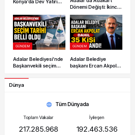
Adalar’da Adakart
Konya’da Dev Yatırım!
Dönemi Değişti: İkinci
300 Dönümlük
Adres Gösterenler
Jeotermal Sera
İndirimden
Kuruluyor
Yararlanamayacak
GÜNDEM
GÜNDEM
Adalar Belediyesi’nde
Adalar Belediye
Başkanvekili seçim
başkanı Ercan Akpolat
tarihi belli oldu
dahil 35 kişi tutuklandı!
Dünya
Tüm Dünyada
Toplam Vakalar
İyileşen
217.285.968
192.463.536