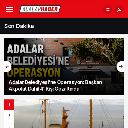
Son Dakika
Adalar’da İmar Sürecine Yargı Müdahalesi:
Mahkemelerden İki Kritik İptal Kararı
1
2
3